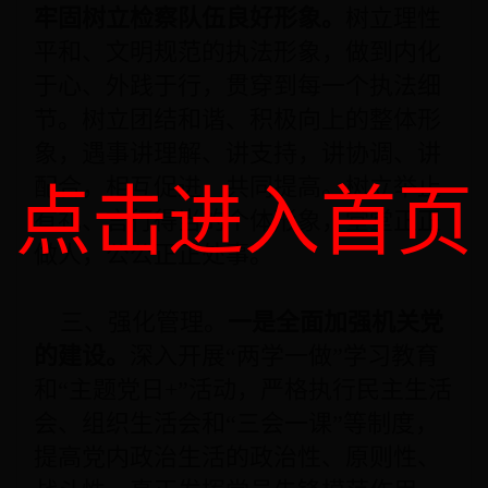
牢固树立检察队伍良好形象。
树立理性
平和、文明规范的执法形象，做到内化
于心、外践于行，贯穿到每一个执法细
节。树立团结和谐、积极向上的整体形
象，遇事讲理解、讲支持，讲协调、讲
点击进入首页
配合，相互促进，共同提高。树立举止
有礼、言行得当的个体形象，堂堂正正
做人，公公正正处事。
三、强化管理。
一是全面加强机关党
的建设。
深入开展“两学一做”学习教育
和“主题党日+”活动，严格执行民主生活
会、组织生活会和“三会一课”等制度，
提高党内政治生活的政治性、原则性、