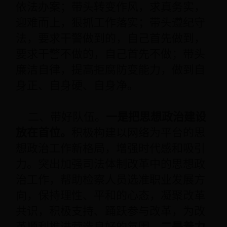
依法办案；带头转变作风，求真务实，
迎难而上，狠抓工作落实；带头遵纪守
法，要求干警做到的，自己首先做到，
要求干警不做的，自己首先不做；带头
廉洁自律，提高拒腐防变能力，做到自
身正、自身硬、自身净。
二、带好队伍。
一是把思想政治建设
放在首位。
积极构建以网络为平台的思
想政治工作新格局，增强时代感和吸引
力。突出加强司法体制改革中的思想政
治工作，帮助检察人员选准职业发展方
向，保持理性、平和的心态，凝聚改革
共识，积极支持、踊跃参与改革，为改
革顺利推进营造良好的氛围。
二是着力