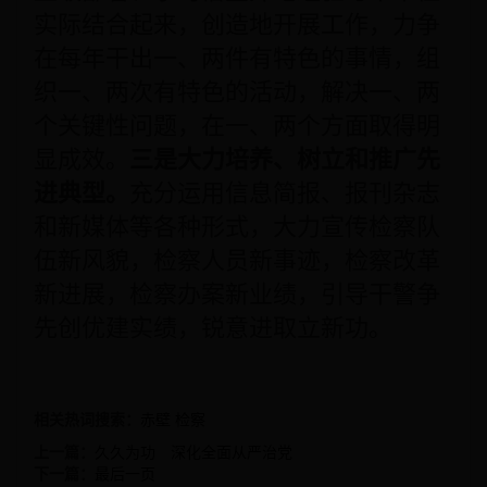
实际结合起来，创造地开展工作，力争
在每年干出一、两件有特色的事情，组
织一、两次有特色的活动，解决一、两
个关键性问题，在一、两个方面取得明
显成效。
三是大力培养、树立和推广先
进典型。
充分运用信息简报、报刊杂志
和新媒体等各种形式，大力宣传检察队
伍新风貌，检察人员新事迹，检察改革
新进展，检察办案新业绩，引导干警争
先创优建实绩，锐意进取立新功。
相关热词搜索：
赤壁
检察
上一篇：
久久为功 深化全面从严治党
下一篇：
最后一页