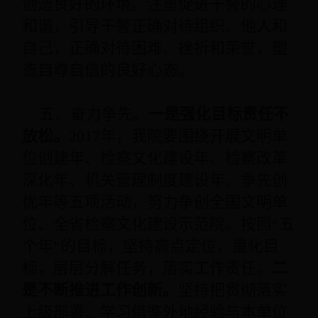
创造良好的环境。注重促进干警的心理
和谐，引导干警正确对待组织、他人和
自己，正确对待困难、挫折和荣誉，塑
造自尊自信的良好心态。
五、奋力争先。
一是强化目标责任不
放松。
2017年，我院要围绕开展文明单
位创建年、检察文化建设年、检察改革
深化年、机关管理制度建设年、争先创
优年等五项活动，努力争创全国文明单
位、全省检察文化建设示范院。按照“五
个年”的目标，坚持高点定位，量化目
标，层层分解任务，落实工作责任。
二
是不断推进工作创新。
坚持把贯彻落实
上级部署、学习借鉴外地经验与本单位