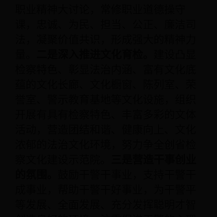
职业精神大讨论，常修职业道德操守
课，忠诚、为民、担当、公正、廉洁司
法，凝聚价值共识，形成强大的精神力
量。
二是深入推进文化育检。
建设凸显
检察特色、彰显法治内涵、富有文化底
蕴的文化长廊、文化橱窗、陈列室、荣
誉室、警示教育基地等文化设施，组织
开展有具有检察特色、丰富多彩的文体
活动，营造团结和谐、健康向上、文化
浓郁的法治文化环境，努力争全创省检
察文化建设示范院。
三是营造干事创业
的氛围。
鼓励干警干事业，支持干警干
成事业，帮助干警干好事业，为干警平
等发展、全面发展、充分发挥聪明才智