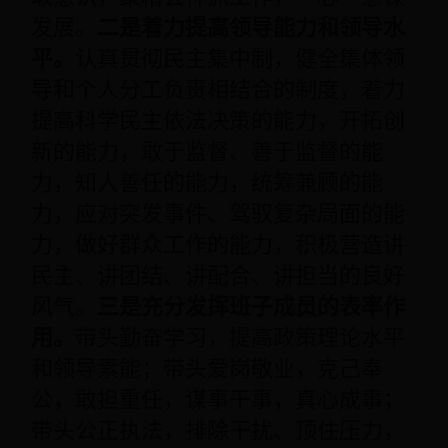
发展。
二是着力提高领导能力和领导水
平。
认真贯彻民主集中制，健全集体领
导和个人分工负责相结合的制度，着力
提高科学民主依法决策的能力，开拓创
新的能力，敢于监督、善于监督的能
力，知人善任的能力，统筹兼顾的能
力，应对突发事件、驾驭复杂局面的能
力，做好群众工作的能力，积极营造讲
民主、讲团结、讲配合、讲担当的良好
风气。
三是充分发挥班子成员的表率作
用。
带头勤奋学习，提高政策理论水平
和领导素能；带头爱岗敬业，克己奉
公，敢担重任，谋事干事，真心成事；
带头公正执法，排除干扰、顶住压力，